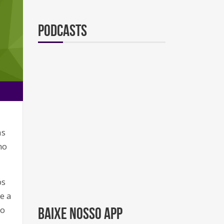
Podcasts
às
no
ós
e a
to
BAIXE NOSSO APP