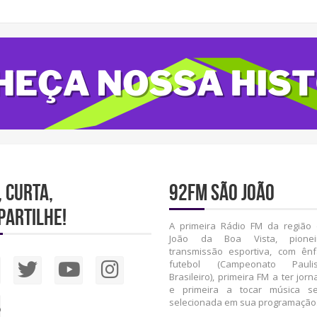
, Curta,
92FM São João
partilhe!
A primeira Rádio FM da região
João da Boa Vista, pione
transmissão esportiva, com ên
futebol (Campeonato Paul
Brasileiro), primeira FM a ter jorna
e primeira a tocar música se
selecionada em sua programação