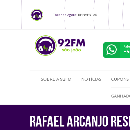
Tocando Agora:
REINVENTAR
Fal
+5
SOBRE A 92FM
NOTÍCIAS
CUPONS
GANHAD
Rafael Arcanjo res