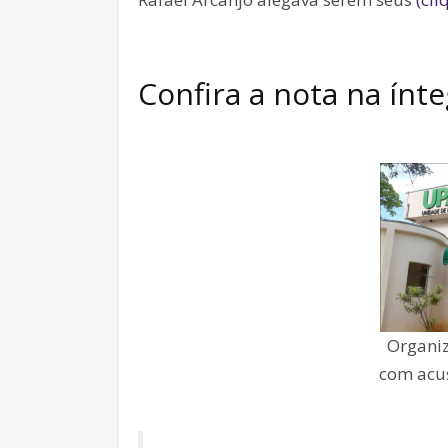
Confira a nota na ínt
Organiz
com acus