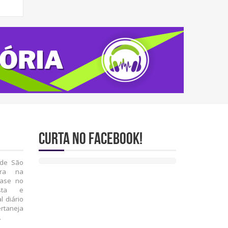
Curta no Facebook!
 de São
ira na
fase no
ista e
l diário
rtaneja
.