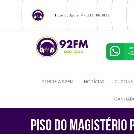
Tocando Agora:
MR ELECTRIC BLUE
Fal
+5
SOBRE A 92FM
NOTÍCIAS
CUPONS
GANHAD
PISO DO MAGISTÉRIO