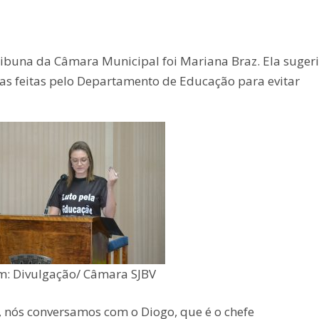
setas
para
ibuna da Câmara Municipal foi Mariana Braz. Ela suger
cima
as feitas pelo Departamento de Educação para evitar
ou
para
baixo
para
aume
ou
dimin
o
volu
: Divulgação/ Câmara SJBV
 nós conversamos com o Diogo, que é o chefe