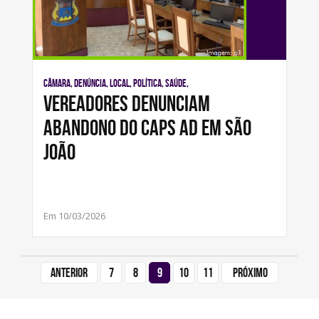
Câmara, Denúncia, Local, Política, Saúde,
Vereadores denunciam
abandono do Caps AD em São
João
Em 10/03/2026
Anterior
7
8
9
10
11
Próximo