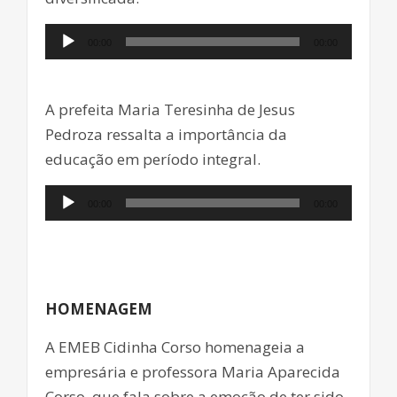
Tocador
00:00
00:00
de
áudio
A prefeita Maria Teresinha de Jesus
Pedroza ressalta a importância da
educação em período integral.
Tocador
00:00
00:00
de
áudio
HOMENAGEM
A EMEB Cidinha Corso homenageia a
empresária e professora Maria Aparecida
Corso, que fala sobre a emoção de ter sido