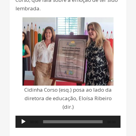
lembrada.
Cidinha Corso (esq.) posa ao lado da
diretora de educação, Eloísa Ribeiro
(dir.)
Tocador
00:00
00:00
de