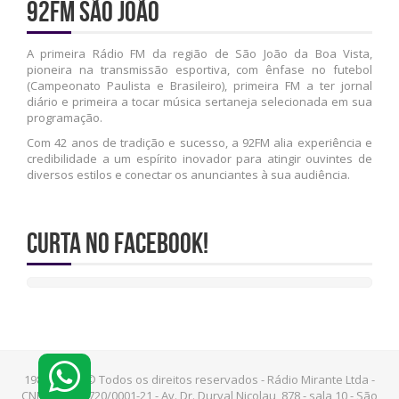
92FM São João
A primeira Rádio FM da região de São João da Boa Vista,
pioneira na transmissão esportiva, com ênfase no futebol
(Campeonato Paulista e Brasileiro), primeira FM a ter jornal
diário e primeira a tocar música sertaneja selecionada em sua
programação.
Com 42 anos de tradição e sucesso, a 92FM alia experiência e
credibilidade a um espírito inovador para atingir ouvintes de
diversos estilos e conectar os anunciantes à sua audiência.
Curta no Facebook!
1981 - 2026 © Todos os direitos reservados - Rádio Mirante Ltda -
CNPJ: 49.416.720/0001-21 - Av. Dr. Durval Nicolau, 878 - sala 10 - São